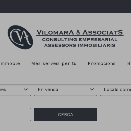
 EN VENDA EN SANT SADURN
'immoble
Més serveis per tu
Promocions
B
Operació
Tipus d'immobl
nes
En venda
Locals comer
CERCA