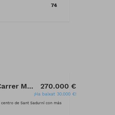
74
Local comercial a Carrer MESTRE ANTONI TORELLO
270.000 €
¡Ha baixat 30.000 €!
centro de Sant Sadurní con más