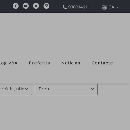
938914211
CA
Í D'ANOIA
log V&A
Preferits
Noticias
Contacte
e
Preu
cials, oficines
Preu