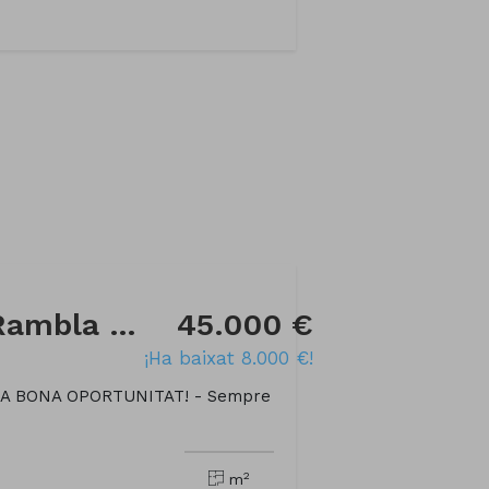
Local comercial a Rambla Generalitat
45.000 €
¡Ha baixat 8.000 €!
NA BONA OPORTUNITAT! - Sempre
2
m