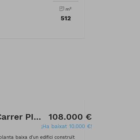
2
m
512
Local comercial a Carrer PIRINEUS
108.000 €
¡Ha baixat 10.000 €!
nta baixa d'un edifici construït