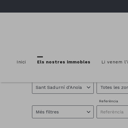
IMMOBLES
Inici
Els nostres immobles
Li venem l
Municipis
Zones
Sant Sadurní d'Anoia
Totes les zo
Referència
Més filtres