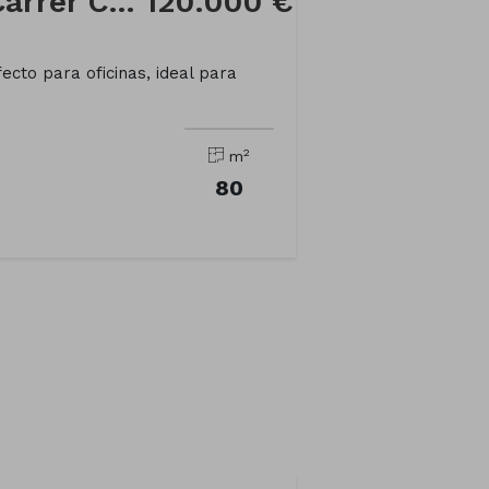
Local comercial a Carrer CARRETERA SANT QUINTI
120.000 €
cto para oficinas, ideal para
2
m
80