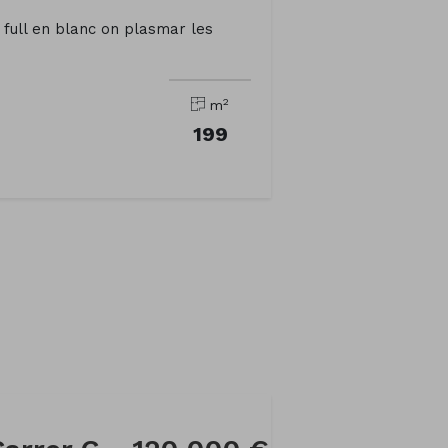
ull en blanc on plasmar les
2
m
199