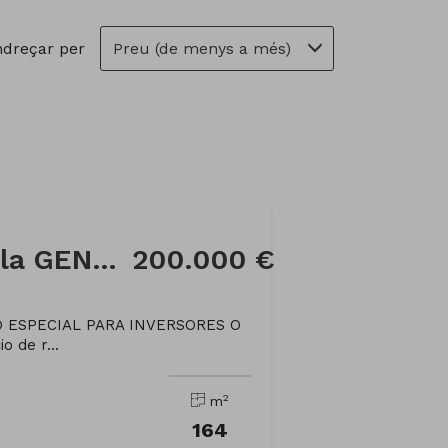
Preu (de menys a més)
dreçar per
Restaurant a Rambla GENERALITAT
200.000 €
 ESPECIAL PARA INVERSORES O
 de r...
2
m
164