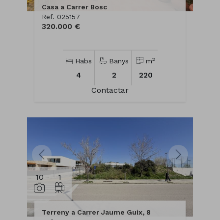
Casa a Carrer Bosc
Ref. 025157
320.000 €
2
Habs
Banys
m
4
2
220
Contactar
10
1
Terreny a Carrer Jaume Guix, 8