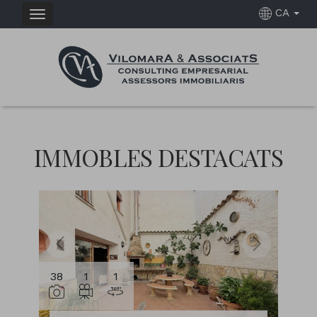
CA
IMMOBLES DESTACATS
38
1
1