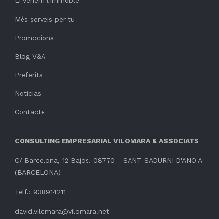
Li venem l'immoble
Més serveis per tu
Promocions
Blog V&A
Preferits
Noticias
Contacte
CONSULTING EMPRESARIAL VILOMARA & ASSOCIATS
C/ Barcelona, 12 Bajos. 08770 - SANT SADURNI D'ANOIA
(BARCELONA)
Telf.: 938914211
david.vilomara@vilomara.net