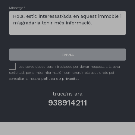
Missatge*
ENVIA
Les seves dades seran tractades per donar resposta a la seva
sol·licitud, per a més informació i com exercir els seus drets pot
consultar la nostra
política de privacitat
truca'ns ara
938914211