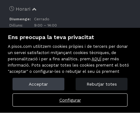
Horari
Diumenge:
Cerrado
Dilluns:
9:00 – 14:00
Dimarts:
9:00 – 14:00
Ens preocupa la teva privacitat
Dimecres:
9:00 – 14:00
Dijous:
9:00 – 14:00
A pisos.com utilitzem cookies pròpies i de tercers per donar
Divendres:
9:00 – 14:00
un servei satisfactori mitjançant cookies tècniques, de
Dissabte:
Cerrado
personalització i per a fins analítics. prem
AQUÍ
per més
informació. Pots acceptar totes les cookies prement el botó
"acceptar" o configurar-les o rebutjar el seu ús prement
Acceptar
Rebutjar totes
Configurar
Immobles destacats
Mapa Web
Avís legal
Política de cookies