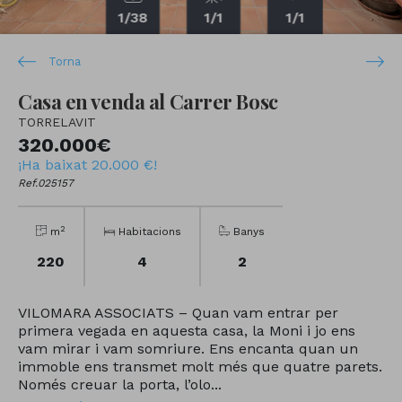
1
/38
1
/1
1
/1
Torna
Casa en venda al Carrer Bosc
TORRELAVIT
320.000€
¡Ha baixat 20.000 €!
Ref.025157
2
m
Habitacions
Banys
220
4
2
VILOMARA ASSOCIATS – Quan vam entrar per
primera vegada en aquesta casa, la Moni i jo ens
vam mirar i vam somriure. Ens encanta quan un
immoble ens transmet molt més que quatre parets.
Només creuar la porta, l’olo...