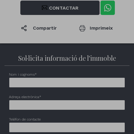
CONTACTAR
Compartir
Imprimeix
1
/38
1
/1
1
/1
Sol·licita informació de l'immoble
Nom i cognoms*
Adreça electrònica*
Telèfon de contacte