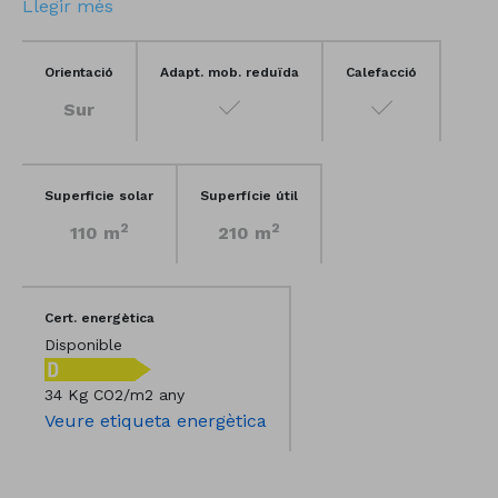
Llegir més
Orientació
Adapt. mob. reduïda
Calefacció
Sur
Superficie solar
Superfície útil
2
2
110 m
210 m
Cert. energètica
Disponible
34 Kg CO2/m2 any
Veure etiqueta energètica