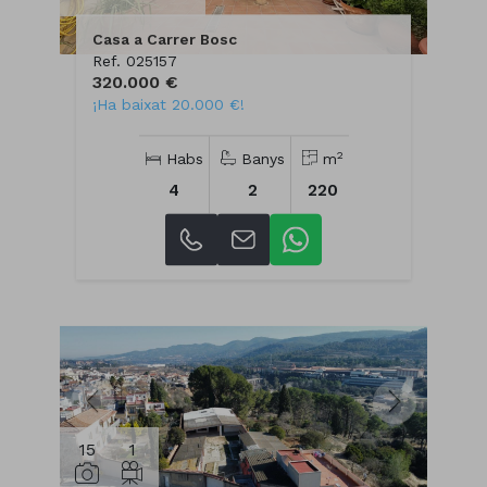
Casa a Carrer Bosc
Ref. 025157
320.000 €
¡Ha baixat 20.000 €!
2
Habs
Banys
m
4
2
220
15
1