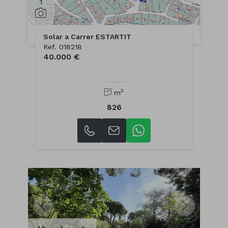
1
Solar a Carrer ESTARTIT
Ref. 018218
40.000 €
2
m
826