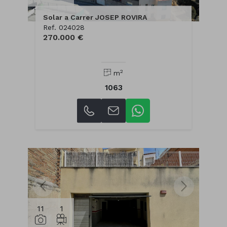
Solar a Carrer JOSEP ROVIRA
Ref. 024028
270.000 €
2
m
1063
11
1