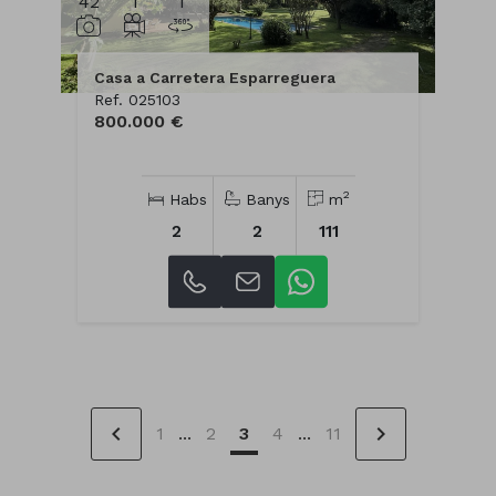
42
1
1
Casa a Carretera Esparreguera
Ref. 025103
800.000 €
2
Habs
Banys
m
2
2
111
chevron_left
chevron_right
1
...
2
3
4
...
11