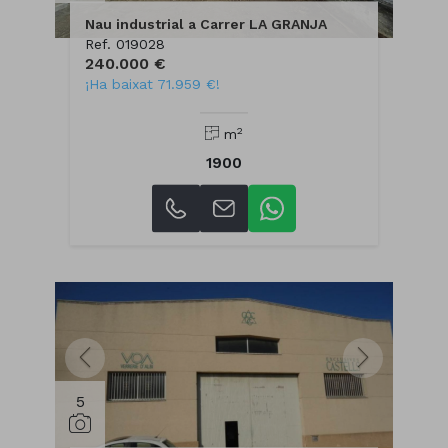
Nau industrial a Carrer LA GRANJA
Ref. 019028
240.000 €
¡Ha baixat 71.959 €!
2
m
1900
5