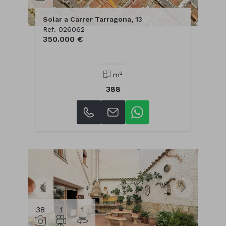
Solar a Carrer Tarragona, 13
Ref. 026062
350.000 €
2
m
388
38
1
1