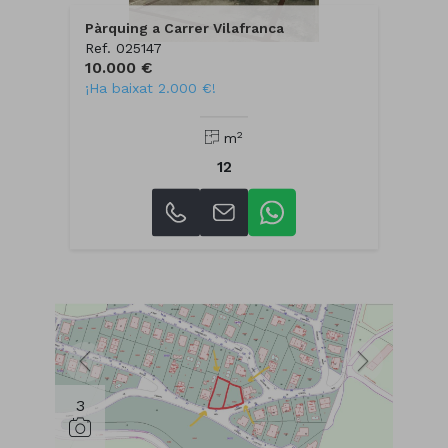
Pàrquing a Carrer Vilafranca
Ref. 025147
10.000 €
¡Ha baixat 2.000 €!
2
m
12
3