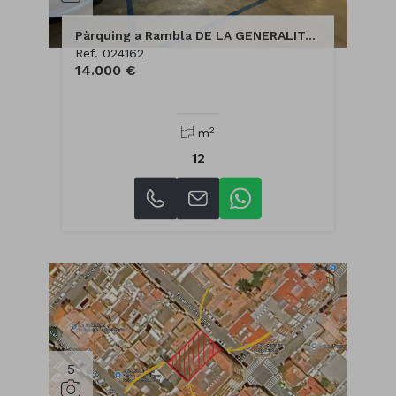
Pàrquing a Rambla DE LA GENERALITAT, 21
Ref. 024162
14.000 €
2
m
12
5