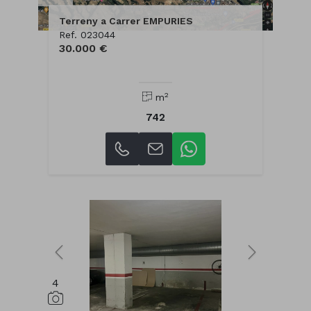
Terreny a Carrer EMPURIES
Ref. 023044
30.000 €
2
m
742
4