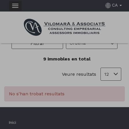
CA
IMMOBLES EN VENDA EN SANT SADURNÍ
D'ANOIA
Ordena
Filtrar
9 immobles en total
12
Veure resultats
No s'han trobat resultats
Inici